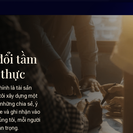
đổi tầm
 thực
ính là tài sản
tôi xây dựng một
những chia sẻ, ý
e và ghi nhận vào
ng tôi, mỗi người
n trọng.