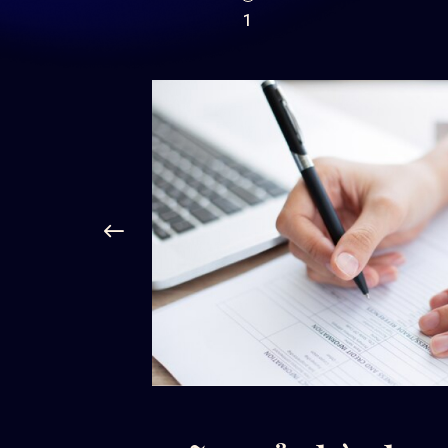
1
g viên
 tuyển,
ọc để tìm
huẩn nhất.
hồ sơ và
c khi