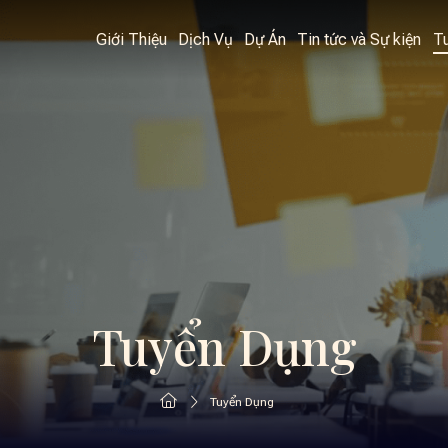
Giới Thiệu
Dịch Vụ
Dự Án
Tin tức và Sự kiện
T
Tuyển Dụng
Tuyển Dụng