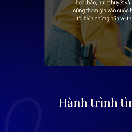
hoài bão, nhiệt huyết v
cùng tham gia vào cuộc h
tôi biến những bản vẽ t
Hành trình t