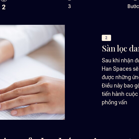
2
3
Bước
3
Phỏng 
Trong bước 
chúng tôi s
tiếp hoặc qu
đánh giá kỹ
cách của từ