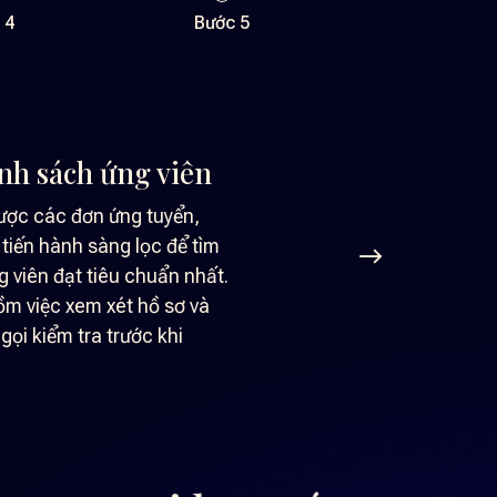
 4
Bước 5
vấn
này, bộ phận nhân sự của
ẽ tiến hành phỏng vấn trực
a hệ thống video hội nghị để
 năng, kinh nghiệm và tính
ng ứng viên.