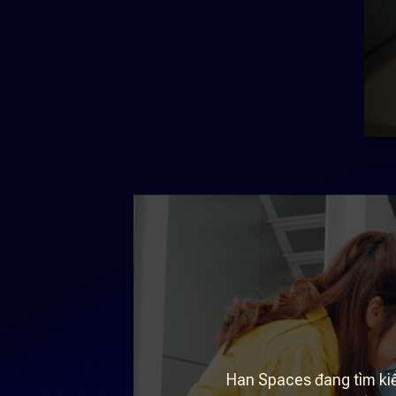
Han Spaces đang tìm kiế